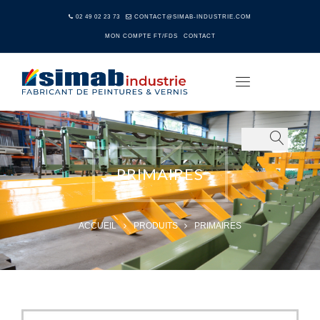
02 49 02 23 73
CONTACT@SIMAB-INDUSTRIE.COM
MON COMPTE FT/FDS
CONTACT
PRIMAIRES
ACCUEIL
PRODUITS
PRIMAIRES