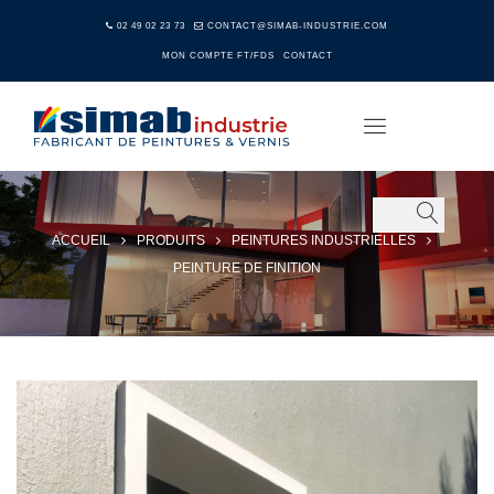
02 49 02 23 73
CONTACT@SIMAB-INDUSTRIE.COM
MON COMPTE FT/FDS
CONTACT
ACCUEIL
PRODUITS
PEINTURES INDUSTRIELLES
PEINTURE DE FINITION